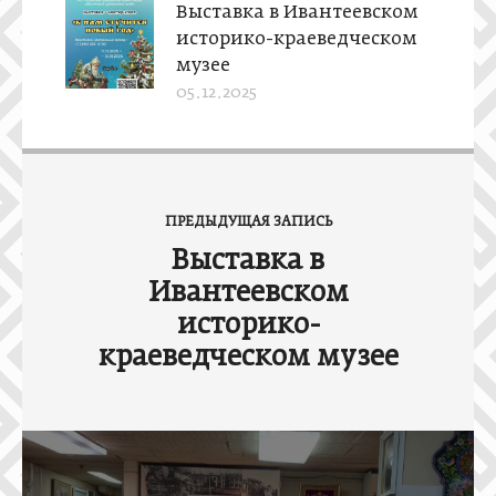
Выставка в Ивантеевском
историко-краеведческом
музее
05.12.2025
Н
а
ПРЕДЫДУЩАЯ ЗАПИСЬ
в
Выставка в
и
Ивантеевском
г
историко-
а
краеведческом музее
ц
и
я
п