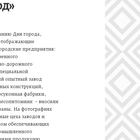
од»
анию Дня города,
 отображающие
ородские предприятия:
венного
но-дорожного
специальной
ий опытный завод
нных конструкций,
осуконная фабрики,
лесопитомник – вносили
траны. На фотографиях
ные цеха заводов и
дом обеспечивающих
ромышленного
тиями продукцию.