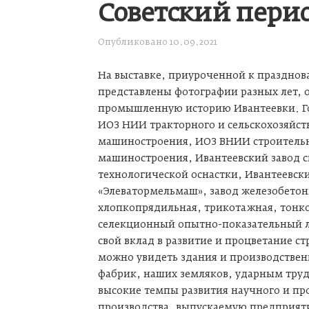
Советский пери
Опубликовано
10.09.2021
На выставке, приуроченной к празднов
представлены фотографии разных лет,
промышленную историю Ивантеевки. Г
ИОЗ НИИ тракторного и сельскохозяйст
машиностроения, ИОЗ ВНИИ строитель
машиностроения, Ивантеевский завод 
технологической оснастки, Ивантеевск
«Элеватормельмаш», завод железобето
хлопкопрядильная, трикотажная, тонк
селекционный опытно-показательный 
свой вклад в развитие и процветание с
можно увидеть здания и производствен
фабрик, наших земляков, ударным тру
высокие темпы развития научного и п
производства, выпускаемую предприя