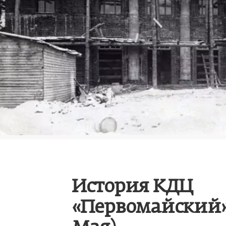
История КДЦ
«Первомайский» 