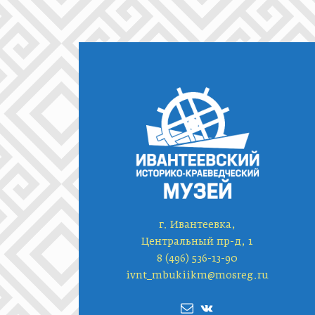
г. Ивантеевка,
Центральный пр-д, 1
8 (496) 536-13-90
ivnt_mbukiikm@mosreg.ru