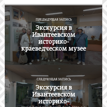
Н
а
ПРЕДЫДУЩАЯ ЗАПИСЬ
в
Экскурсия в
и
Ивантеевском
г
историко-
а
краеведческом музее
ц
и
я
п
СЛЕДУЮЩАЯ ЗАПИСЬ
о
Экскурсия в
з
Ивантеевском
а
историко-