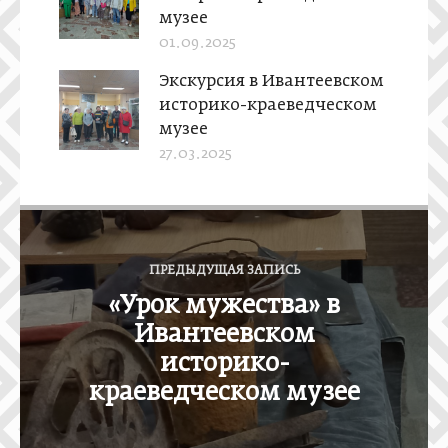
музее
01.09.2025
Экскурсия в Ивантеевском
историко-краеведческом
музее
27.03.2025
Н
а
ПРЕДЫДУЩАЯ ЗАПИСЬ
в
«Урок мужества» в
и
Ивантеевском
г
историко-
а
краеведческом музее
ц