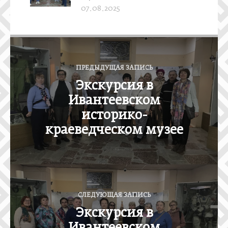
07.08.2025
Н
а
ПРЕДЫДУЩАЯ ЗАПИСЬ
в
Экскурсия в
и
Ивантеевском
г
историко-
а
краеведческом музее
ц
и
я
п
СЛЕДУЮЩАЯ ЗАПИСЬ
о
Экскурсия в
з