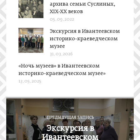
архива семьи Суслиных,
XIX-XX веков
05.09.2022
Экскурсия в Ивантеевском
историко-краеведческом
музее
31.03.2026
«Ночь музеев» в Ивантеевском
историко-краеведческом музее»
13.05.2025
Н
а
ПРЕДЫДУЩАЯ ЗАПИСЬ
в
Экскурсия в
и
Ивантеевском