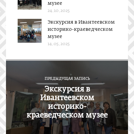
музее
24.10.2025
Экскурсия в Ивантеевском
историко-краеведческом
музее
14.05.2025
Н
а
ПРЕДЫДУЩАЯ ЗАПИСЬ
в
Экскурсия в
и
Ивантеевском
г
историко-
а
краеведческом музее
ц
и