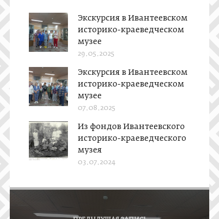
Экскурсия в Ивантеевском
историко-краеведческом
музее
29.05.2025
Экскурсия в Ивантеевском
историко-краеведческом
музее
07.08.2025
Из фондов Ивантеевского
историко-краеведческого
музея
03.07.2024
Н
а