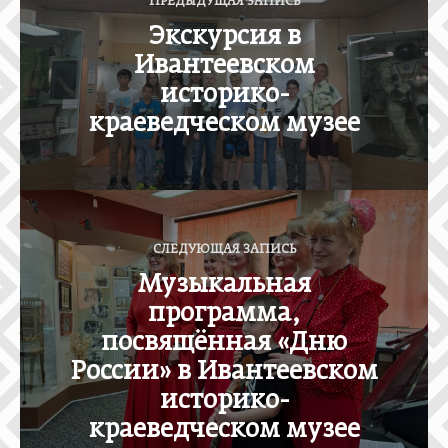
ПРЕДЫДУЩАЯ ЗАПИСЬ
в
Экскурсия в
и
Ивантеевском
г
историко-
а
краеведческом музее
ц
и
я
п
СЛЕДУЮЩАЯ ЗАПИСЬ
о
Музыкальная
з
программа,
а
посвящённая «Дню
п
России» в Ивантеевском
историко-
и
краеведческом музее
с