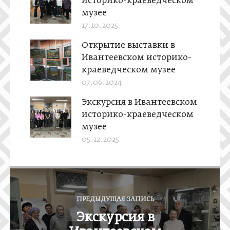
историко-краеведческом
музее
17.10.2025
Открытие выставки в
Ивантеевском историко-
краеведческом музее
07.06.2024
Экскурсия в Ивантеевском
историко-краеведческом
музее
05.12.2025
Н
а
ПРЕДЫДУЩАЯ ЗАПИСЬ
в
Экскурсия в
и